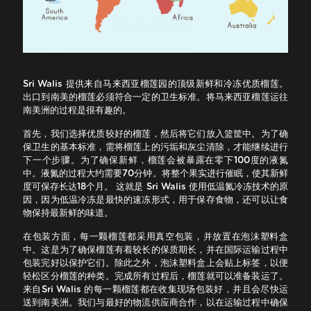
Sri Walis 提供来自马来西亚榴莲园的顶级新鲜和冷冻优质榴莲。
出口到南美的榴莲必须符合一定的卫生标准。将马来西亚榴莲运往
南美洲的过程是很有趣的。
首先，我们选择优质较好的榴莲，然后将它们放入篮筐中。为了确
保卫生的基本标准，需将榴莲上的污垢和灰尘清除，才能继续进行
下一个步骤。为了确保新鲜，榴莲会被暴露在零下100度的液氮
中。液氮的过程大约需要70分钟。将整个果实进行催眠，使其新鲜
度可保存长达18个月。 这就是 Sri Walis 使用低温氮冷冻技术的原
因，因为低温冷冻是最快的速冻形式，用于保存食物，还可以让食
物保持最新鲜的味道。
在包装方面，每一颗榴莲都采用真空包装，并放置在泡沫塑料盒
中。这是为了确保榴莲有着较长的保质期长，并在国际运输过程中
包装完好以保护它们。除此之外，泡沫塑料盒上会贴上标签，以便
轻松区分榴莲的种类。完成所有过程后，榴莲就可以准备装运了。
来自Sri Walis 的每一颗榴莲都在收集现场包装好，并且会尽快运
送到南美洲。我们与最好的物流供应商合作，以在运输过程中确保