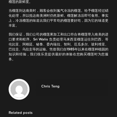
榴莲的新鲜度。
当榴莲到达南美时，顾客会收到氮气冷冻的榴莲。给予榴莲经过硝
化处理，所以抵达南美洲时仍然新鲜。榴莲解冻后即可食用。事实
上，冷冻榴莲的味道比我们平常吃的榴莲要好吃，因为它的味道更
丰富。
我们保证，我们公司的榴莲果加工和出口符合将榴莲带入南美的进
口要求和程序。Sri Walis 负责处理马来西亚榴莲运往到巴西、哥
伦比亚、阿根廷、秘鲁、委内瑞拉、智利、厄瓜多尔、玻利维亚、
巴拉圭、乌拉圭等的运输。凭借我们自1985年以来在榴莲种植园的
知识和经验，我们很乐意提供最好的体验在您购买榴莲时为您服
务。
Chris Teng
Related posts